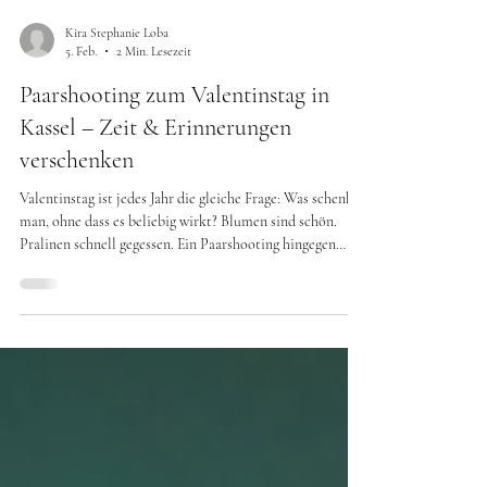
Kira Stephanie Loba
5. Feb.
2 Min. Lesezeit
Paarshooting zum Valentinstag in
Kassel – Zeit & Erinnerungen
verschenken
Valentinstag ist jedes Jahr die gleiche Frage: Was schenkt
man, ohne dass es beliebig wirkt? Blumen sind schön.
Pralinen schnell gegessen. Ein Paarshooting hingegen
schenkt Zeit – und Erinnerungen , die bleiben. Gerade für
Paare, die keine gestellten Fotos wollen, sondern echte
Nähe, ist ein Paarshooting zum Valentinstag eine
besondere Art, „Ich denke an uns“ zu sagen. Warum ein
Paarshooting das perfekte Valentinstagsgeschenk ist Ein
Paarshooting ist kein Gegenstand. Es ist