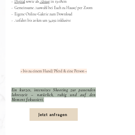
-
Digital
sowie als
Abzug
in 13
×
18cm
- Gemeinsame Auswahl bei Euch zu Hause/ per Zoom
- Eigene Online-Galerie zum Download
- Anfahrt bis 20 km um 34292 inklusive
> bis zu einem Hund/ Pferd & eine Person <
Ein kurzes, intensives Shooting zur passenden
Jahreszeit – natürlich, ruhig und auf den
Moment fokussiert.
Jetzt anfragen