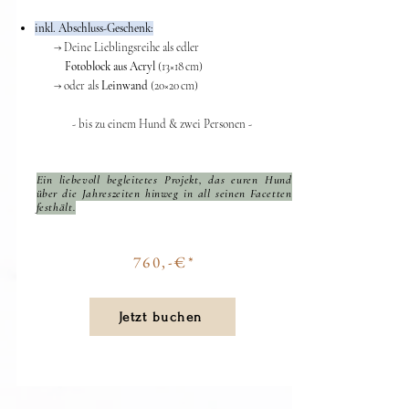
inkl. Abschluss-Geschenk:
​ → Deine Lieblingsreihe als edler
Fotoblock aus Acryl
(13×18 cm)
→ oder als
Leinwand
(20×20 cm)
- bis zu einem Hund & zwei Personen - ​​
Ein liebevoll begleitetes Projekt, das euren Hund
über die Jahreszeiten hinweg in all seinen Facetten
festhält.
760,-€*
Jetzt buchen