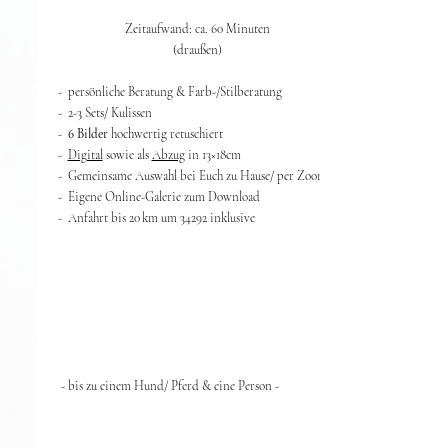
Zeitaufwand: ca. 60 Minuten
(draußen)​
- persönliche Beratung & Farb-/Stilberatung
- 2-3 Sets/ Kulissen
-
6 Bilder
hochwertig retuschiert
-
Digital
sowie als
Abzug
in 13
×
18cm
- Gemeinsame Auswahl bei Euch zu Hause/ per Zoom
- Eigene Online-Galerie zum Download
- Anfahrt bis 20 km um 34292 inklusive
- bis zu einem Hund/ Pferd & eine Person - ​