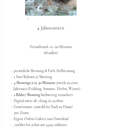
4 Jahreszeiten
Zeitaufwand: ca. 120 Minuten
(draußen)​
- persönliche Beratung & Farb-/Stilberatung
- 2 Sets/ Kulissen je Shooting
-
4 Shootings à ca. 30 Minuten:
jeweils zu einer
Jahreszeit (Frühling, Sommer, Herbst, Winter)
-
2 Bilder/ Shooting
hochwertig retuschiert
- Digital sowie als Abzug in 13
×
18cm
- Gemeinsame Auswahl bei Euch zu Hause/
per Zoom
- Eigene Online-Galerie zum Download
- Anfahrt bis 20 km um 34292 inklusive