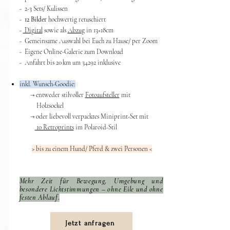
- 2-3 Sets/ Kulissen
-
12 Bilder
hochwertig retuschiert
-
Digital
sowie als
Abzug
in 13
×
18cm
- Gemeinsame Auswahl bei Euch zu Hause/ per Zoom
- Eigene Online-Galerie zum Download
- Anfahrt bis 20 km um 34292 inklusive
inkl. Wunsch-Goodie:
​ → entweder stilvoller
Fotoaufsteller
mit
Holzsockel
→ oder liebevoll verpacktes Miniprint-Set mit
10 Retroprints
im Polaroid-Stil
> bis zu einem Hund/ Pferd & zwei Personen <​​
Mehr Zeit für Bewegung, Umgebung und
besondere Lichtstimmungen – ohne Eile und ohne
festen Ablauf.
Jetzt anfragen