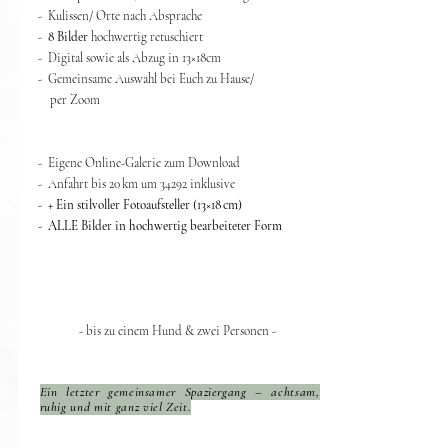
- Kulissen/ Orte nach Absprache
-
8 Bilder
hochwertig retuschiert
- Digital sowie als Abzug in 13
×
18cm
- Gemeinsame Auswahl bei Euch zu Hause/
per Zoom
- Eigene Online-Galerie zum Download
- Anfahrt bis 20 km um 34292 inklusive
- + Ein stilvoller Fotoaufsteller (13×18 cm)
- ALLE Bilder in hochwertig bearbeiteter Form​​
- bis zu einem Hund & zwei Personen -
Ein letzter gemeinsamer Spaziergang – achtsam,
ruhig und mit ganz viel Zeit.