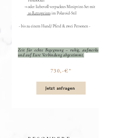
Holzsockel
→ oder liebevoll verpacktes Miniprint-Set mit
10 Retroprints
im Polaroid-Stil
- bis zu einem Hund/ Pferd & zwei Personen - ​​
Zeit für echte Begegnung – ruhig, aufmerksam
und auf Eure Verbindung abgestimmt.
730,-€*
Jetzt anfragen