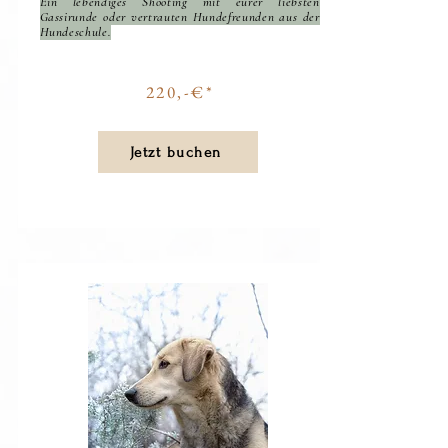
Ein lebendiges Shooting mit eurer liebsten
Gassirunde oder vertrauten Hundefreunden aus der
Hundeschule.
220,-€*
Jetzt buchen