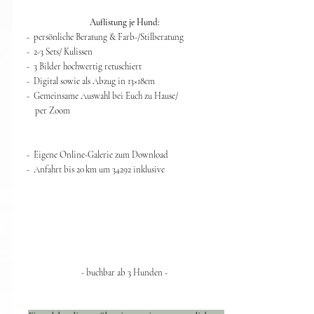
​Auflistung je Hund:​​
- persönliche Beratung & Farb-/Stilberatung
- 2-3 Sets/ Kulissen
- 3 Bilder hochwertig retuschiert
- Digital sowie als Abzug in 13
×
18cm
- Gemeinsame Auswahl bei Euch zu Hause/
per Zoom
- Eigene Online-Galerie zum Download
- Anfahrt bis 20 km um 34292 inklusive
- buchbar ab 3 Hunden - ​​