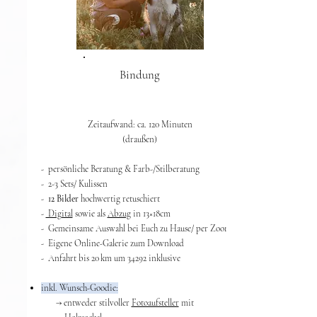
Bindung
Zeitaufwand: ca. 120 Minuten
(draußen)​
- persönliche Beratung & Farb-/Stilberatung
- 2-3 Sets/ Kulissen
-
12 Bilder
hochwertig retuschiert
-
Digital
sowie als
Abzug
in 13
×
18cm
- Gemeinsame Auswahl bei Euch zu Hause/ per Zoom
- Eigene Online-Galerie zum Download
- Anfahrt bis 20 km um 34292 inklusive
inkl. Wunsch-Goodie:
​ → entweder stilvoller
Fotoaufsteller
mit