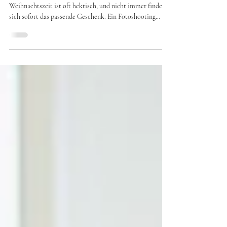
Fotoshooting und Shootingerlebnisse
Ein sinnvolles Weihnachtsgeschenk – auch kurzfristig Die
Weihnachtszeit ist oft hektisch, und nicht immer findet
sich sofort das passende Geschenk. Ein Fotoshooting
eignet sich auch als Last-Minute-Weihnachtsgeschenk:
persönlich, flexibel und mit echtem Wert. Ein Shooting
kann verschenkt werden, ohne dass es direkt an
Weihnachten stattfinden muss. Die Termine werden in
Ruhe im neuen Jahr geplant – ohne Zeitdruck, ohne
Stress.