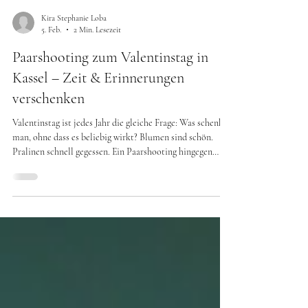
Kira Stephanie Loba
5. Feb.
2 Min. Lesezeit
Paarshooting zum Valentinstag in
Kassel – Zeit & Erinnerungen
verschenken
Valentinstag ist jedes Jahr die gleiche Frage: Was schenkt
man, ohne dass es beliebig wirkt? Blumen sind schön.
Pralinen schnell gegessen. Ein Paarshooting hingegen
schenkt Zeit – und Erinnerungen , die bleiben. Gerade für
Paare, die keine gestellten Fotos wollen, sondern echte
Nähe, ist ein Paarshooting zum Valentinstag eine
besondere Art, „Ich denke an uns“ zu sagen. Warum ein
Paarshooting das perfekte Valentinstagsgeschenk ist Ein
Paarshooting ist kein Gegenstand. Es ist