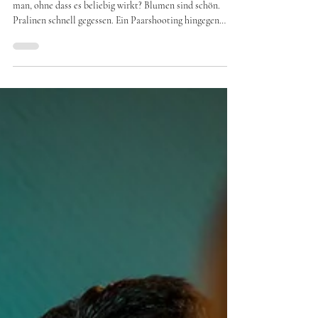
Valentinstag ist jedes Jahr die gleiche Frage: Was schenkt
man, ohne dass es beliebig wirkt? Blumen sind schön.
Pralinen schnell gegessen. Ein Paarshooting hingegen
schenkt Zeit – und Erinnerungen , die bleiben. Gerade für
Paare, die keine gestellten Fotos wollen, sondern echte
Nähe, ist ein Paarshooting zum Valentinstag eine
besondere Art, „Ich denke an uns“ zu sagen. Warum ein
Paarshooting das perfekte Valentinstagsgeschenk ist Ein
Paarshooting ist kein Gegenstand. Es ist