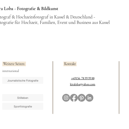
ra Loba - Fotografie & Bildkunst
tograf & Hochzeitsfotograf in Kassel & Deutschland -
tografie für Hochzeit, Familien, Event und Business aus Kassel
Weitere Seiten:
Kontakt
international
+49156 78 99 99 88
Journalistische Fotografie
kiraloba@yahoo.com
Stillleben
Sportfotografie