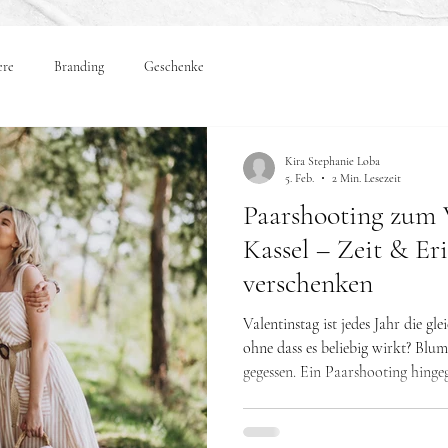
ere
Branding
Geschenke
Kira Stephanie Loba
5. Feb.
2 Min. Lesezeit
Paarshooting zum V
Kassel – Zeit & E
verschenken
Valentinstag ist jedes Jahr die g
ohne dass es beliebig wirkt? Blum
gegessen. Ein Paarshooting hingegen 
Erinnerungen , die bleiben. Gerade
Fotos wollen, sondern echte Nähe
Valentinstag eine besondere Art, 