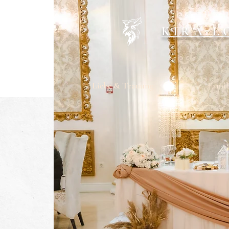
KIRA L
Liebe & Trauung
Famil