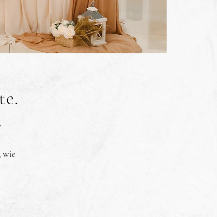
te.
.
, wie