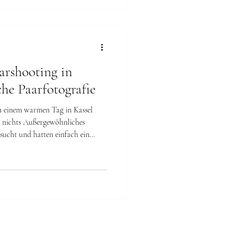
ekte Valentinstagsgeschenk ist
and. Es ist
arshooting in
che Paarfotografie
n einem warmen Tag in Kassel
, nichts Außergewöhnliches
esucht und hatten einfach ein
r sind losgelaufen, haben uns
, wer wir sind und was wir
nd, dass ein Kaffee jetzt
o haben wir uns umgeschaut und
ort gepasst hat. Wir s