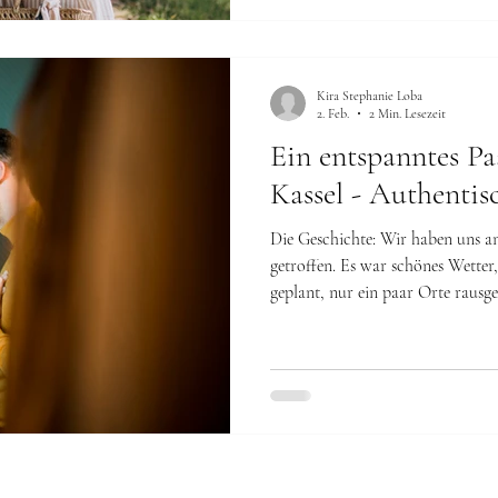
Warum ein Paarshooting das perf
Ein Paarshooting ist kein Gegenst
Kira Stephanie Loba
2. Feb.
2 Min. Lesezeit
Ein entspanntes Pa
Kassel - Authentis
Die Geschichte: Wir haben uns a
getroffen. Es war schönes Wetter
geplant, nur ein paar Orte rausg
gutes Gefühl, draußen zu sein. Wi
unterhalten, ein bisschen erzählt
vorhaben. Irgendwann meinte jema
eigentlich ganz schön wäre. Als
ein kleines Café gefunden, das sof