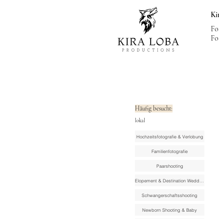
Ki
Fo
Fo
Häufig besucht:
lokal
Hochzeitsfotografie & Verlobung
Familienfotografie
Paarshooting
Elopement & Destination Wedding
Schwangerschaftsshooting
Newborn Shooting & Baby