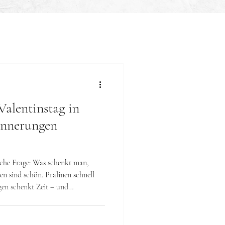
alentinstag in
rinnerungen
leiche Frage: Was schenkt man,
en sind schön. Pralinen schnell
schenkt Zeit – und
 für Paare, die keine gestellten
, ist ein Paarshooting zum
„Ich denke an uns“ zu sagen.