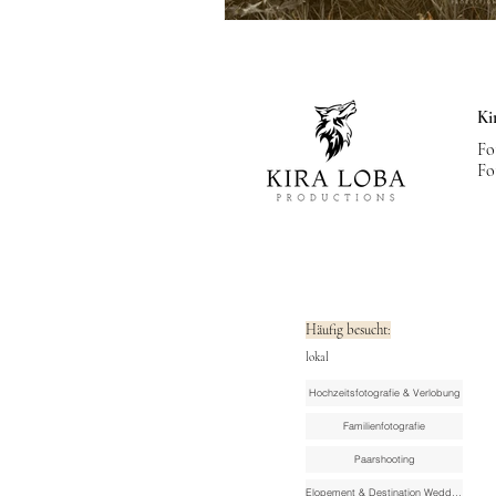
Ki
Fo
Fo
Häufig besucht:
lokal
Hochzeitsfotografie & Verlobung
Familienfotografie
Paarshooting
Elopement & Destination Wedding