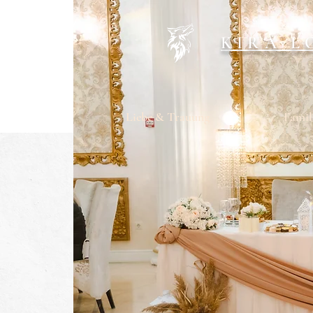
KIRA L
Liebe & Trauung
Famil