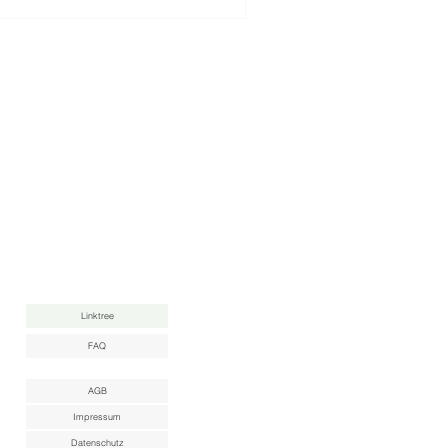
nah bei uns, machte er es leicht,
en. Genau diese Gelass
Linktree
FAQ
AGB
Impressum
Datenschutz