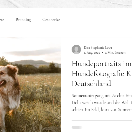
ere
Branding
Geschenke
Kira Stephanie Loba
1. Aug. 2025
2 Min. Lesezeit
Hundeportraits im
Hundefotografie K
Deutschland
Sonnenuntergang mit Archie Ei
Licht weich wurde und die Welt
schien. Im Feld, kurz vor Sonnen
vierjährigen Archie kennenlernen
geschmeidigem, langem Fell und e
schenkte. Von Beginn an blieb Ar