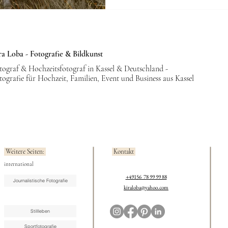
Freundlich, entspannt und immer 
den Moment gemeinsam zu genieß
ra Loba - Fotografie & Bildkunst
tograf & Hochzeitsfotograf in Kassel & Deutschland -
tografie für Hochzeit, Familien, Event und Business aus Kassel
Weitere Seiten:
Kontakt
international
+49156 78 99 99 88
Journalistische Fotografie
kiraloba@yahoo.com
Stillleben
Sportfotografie