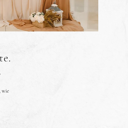
te.
.
, wie