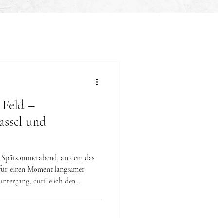
 Feld –
assel und
n Spätsommerabend, an dem das
 für einen Moment langsamer
untergang, durfte ich den
 – ein sanfter Mischling mit
inem Blick, der sofort Vertrauen
chie ruhig und ausgeglichen.