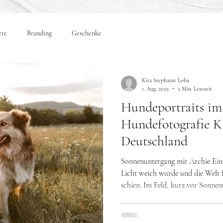
ere
Branding
Geschenke
Kira Stephanie Loba
1. Aug. 2025
2 Min. Lesezeit
Hundeportraits im
Hundefotografie K
Deutschland
Sonnenuntergang mit Archie Ei
Licht weich wurde und die Welt
schien. Im Feld, kurz vor Sonnen
vierjährigen Archie kennenlernen
geschmeidigem, langem Fell und e
schenkte. Von Beginn an blieb Ar