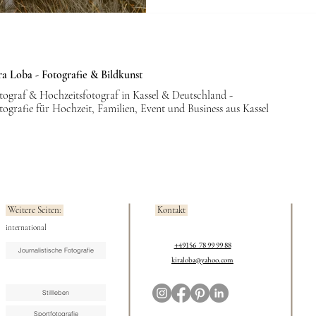
Freundlich, entspannt und immer 
den Moment gemeinsam zu genieß
ra Loba - Fotografie & Bildkunst
tograf & Hochzeitsfotograf in Kassel & Deutschland -
tografie für Hochzeit, Familien, Event und Business aus Kassel
Weitere Seiten:
Kontakt
international
+49156 78 99 99 88
Journalistische Fotografie
kiraloba@yahoo.com
Stillleben
Sportfotografie