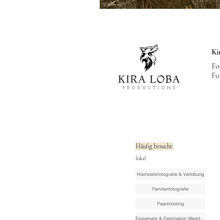
Ki
Fo
Fo
Häufig besucht:
lokal
Hochzeitsfotografie & Verlobung
Familienfotografie
Paarshooting
Elopement & Destination Wedding