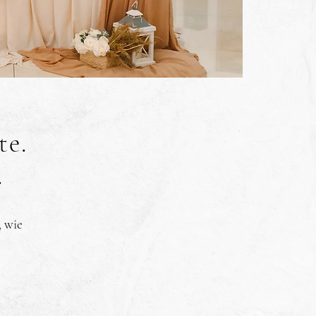
te.
.
, wie