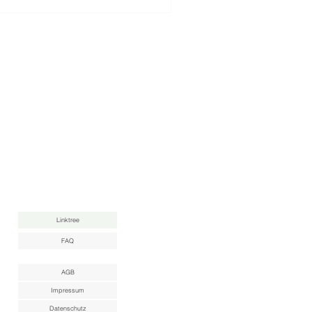
nah bei uns, machte er es leicht,
en. Genau diese Gelass
Linktree
FAQ
AGB
Impressum
Datenschutz