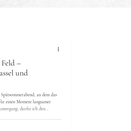
 Feld –
assel und
n Spätsommerabend, an dem das
 für einen Moment langsamer
untergang, durfte ich den
 – ein sanfter Mischling mit
inem Blick, der sofort Vertrauen
chie ruhig und ausgeglichen.