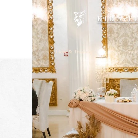
KIRA L
Liebe & Trauung
Famil