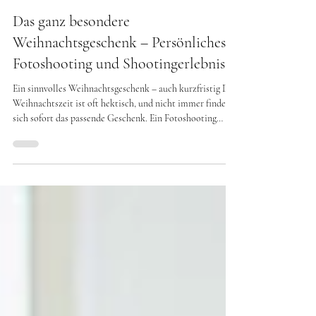
Kira Stephanie Loba
6. Dez. 2025
2 Min. Lesezeit
Das ganz besondere
Weihnachtsgeschenk – Persönliches
Fotoshooting und Shootingerlebnisse
Ein sinnvolles Weihnachtsgeschenk – auch kurzfristig Die
Weihnachtszeit ist oft hektisch, und nicht immer findet
sich sofort das passende Geschenk. Ein Fotoshooting
eignet sich auch als Last-Minute-Weihnachtsgeschenk:
persönlich, flexibel und mit echtem Wert. Ein Shooting
kann verschenkt werden, ohne dass es direkt an
Weihnachten stattfinden muss. Die Termine werden in
Ruhe im neuen Jahr geplant – ohne Zeitdruck, ohne
Stress.