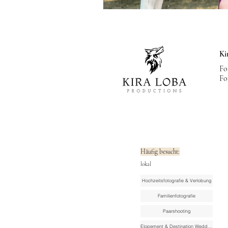
Ki
Fo
Fo
Häufig besucht:
lokal
Hochzeitsfotografie & Verlobung
Familienfotografie
Paarshooting
Elopement & Destination Wedding