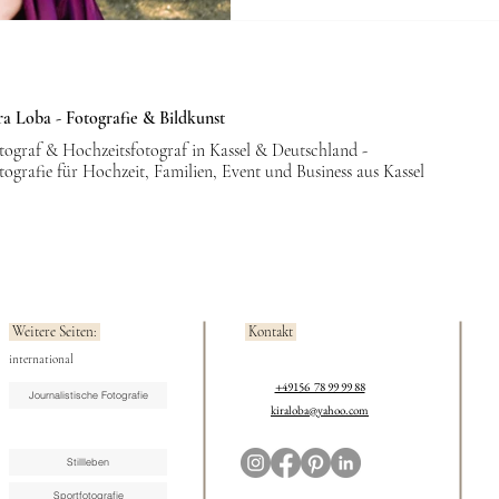
neuen Jahr geplant – ohne Zeitdr
ra Loba - Fotografie & Bildkunst
tograf & Hochzeitsfotograf in Kassel & Deutschland -
tografie für Hochzeit, Familien, Event und Business aus Kassel
Weitere Seiten:
Kontakt
international
+49156 78 99 99 88
Journalistische Fotografie
kiraloba@yahoo.com
Stillleben
Sportfotografie