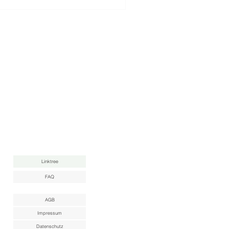
uck, ohne Stress.
Linktree
FAQ
AGB
Impressum
Datenschutz