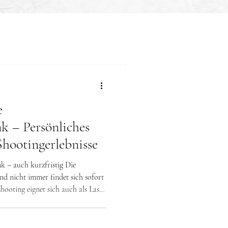
e
k – Persönliches
hootingerlebnisse
– auch kurzfristig Die
und nicht immer findet sich sofort
ooting eignet sich auch als Last-
önlich, flexibel und mit echtem
. Die Termine werden in Ruhe im