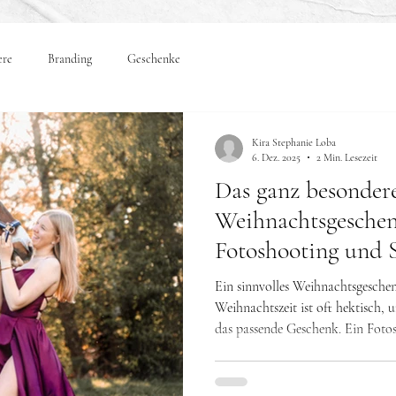
ere
Branding
Geschenke
Kira Stephanie Loba
6. Dez. 2025
2 Min. Lesezeit
Das ganz besonder
Weihnachtsgeschen
Fotoshooting und S
Ein sinnvolles Weihnachtsgeschenk 
Weihnachtszeit ist oft hektisch, 
das passende Geschenk. Ein Fotosh
Minute-Weihnachtsgeschenk: pers
Wert. Ein Shooting kann verschenkt werden, ohne dass es direkt
an Weihnachten stattfinden muss