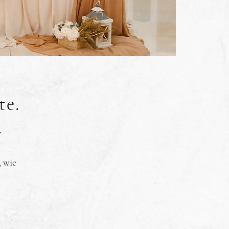
te.
.
, wie